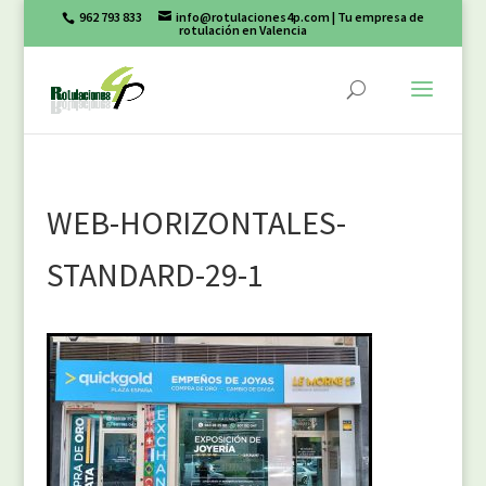
962 793 833
info@rotulaciones4p.com
| Tu empresa de
rotulación en Valencia
WEB-HORIZONTALES-
STANDARD-29-1