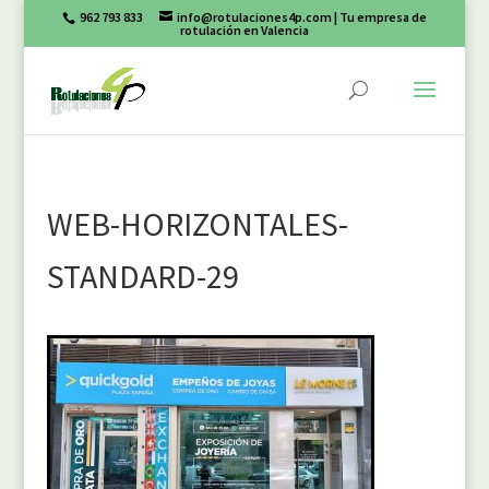
962 793 833
info@rotulaciones4p.com
| Tu empresa de
rotulación en Valencia
WEB-HORIZONTALES-
STANDARD-29