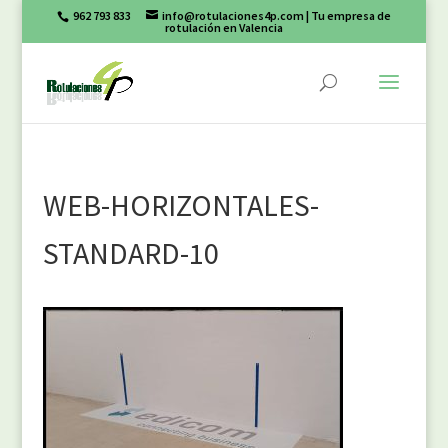
962 793 833
info@rotulaciones4p.com
| Tu empresa de
rotulación en Valencia
WEB-HORIZONTALES-
STANDARD-10