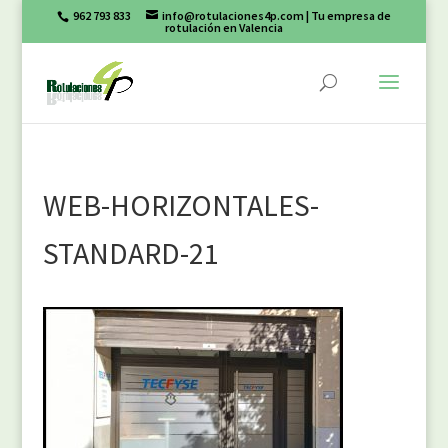
962 793 833
info@rotulaciones4p.com
| Tu empresa de
rotulación en Valencia
WEB-HORIZONTALES-
STANDARD-21