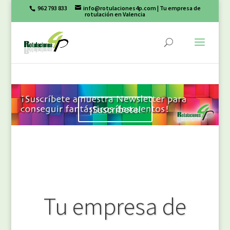
962 793 833
info@rotulaciones4p.com
| Tu empresa de
rotulación en Valencia
¡Suscríbete!
Tu empresa de