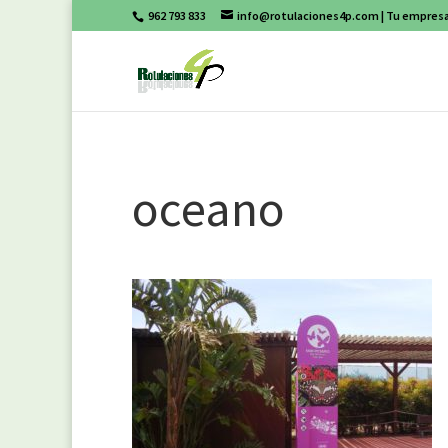
962 793 833
info@rotulaciones4p.com
| Tu empresa
oceano