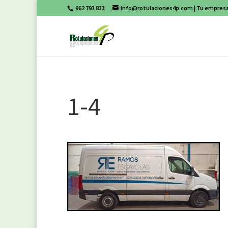
962 793 833
info@rotulaciones4p.com
| Tu empresa
1-4