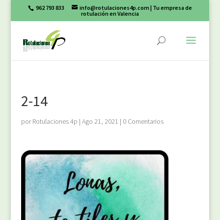
962 793 833
info@rotulaciones4p.com
| Tu empresa de
rotulación en Valencia
2-14
por
Rotulaciones 4p
|
Ago 21, 2021
|
0 Comentarios