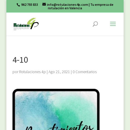
962 793 833
info@rotulaciones4p.com
| Tu empresa de
rotulación en Valencia
4-10
por
Rotulaciones 4p
|
Ago 21, 2021
|
0 Comentarios