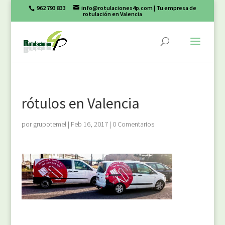
962 793 833
info@rotulaciones4p.com
| Tu empresa de
rotulación en Valencia
rótulos en Valencia
por
grupotemel
|
Feb 16, 2017
|
0 Comentarios