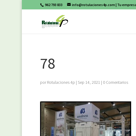
962 793 833
info@rotulaciones4p.com
| Tu empresa
78
por
Rotulaciones 4p
|
Sep 14, 2021
|
0 Comentarios