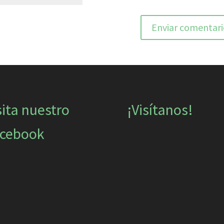
sita nuestro
¡Visítanos!
cebook