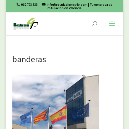
962 793 833
info@rotulaciones4p.com
| Tu empresa de
rotulación en Valencia
banderas