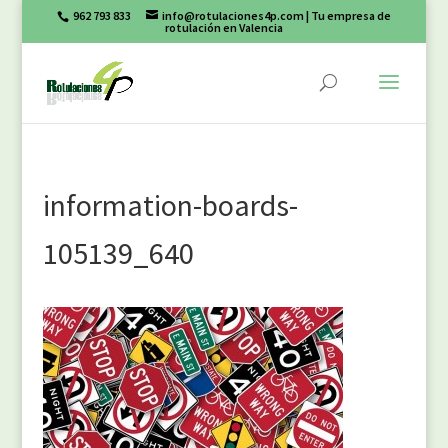
962 793 833
info@rotulaciones4p.com
| Tu empresa de
rotulación en Valencia
information-boards-
105139_640