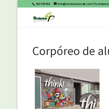
962 793 833
info@rotulaciones4p.com
| Tu empresa
Corpóreo de al