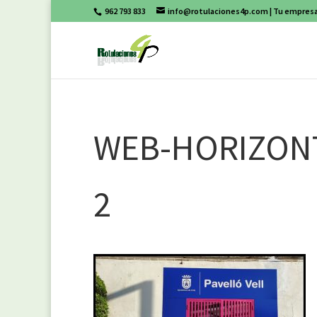
962 793 833
info@rotulaciones4p.com
| Tu empresa
WEB-HORIZON
2