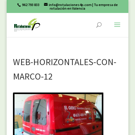
962 793 833
info@rotulaciones4p.com
| Tu empresa de
rotulación en Valencia
WEB-HORIZONTALES-CON-
MARCO-12