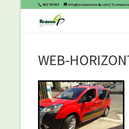
962 793 833
info@rotulaciones4p.com
| Tu empresa
WEB-HORIZON