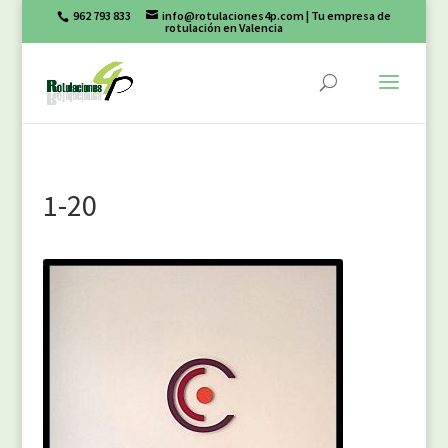
962 793 833
info@rotulaciones4p.com
| Tu empresa de
rotulación en Valencia
1-20