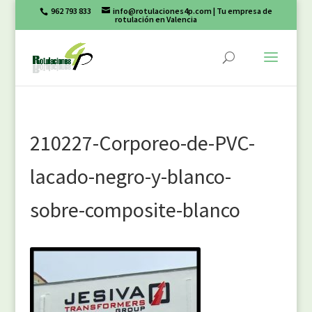
962 793 833
info@rotulaciones4p.com
| Tu empresa de
rotulación en Valencia
210227-Corporeo-de-PVC-
lacado-negro-y-blanco-
sobre-composite-blanco