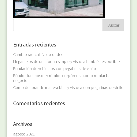
Entradas recientes
Cambio radical. No lo dudes
Llegar lejos de una forma simple y vistosa también es posible.
Rotulación de vehículos con pegatinas de vinilo
Rótulos luminosos y rótulos corpóreos, como rotular tu
negocio
Como decorar de manera fácil y vistosa con pegatinas de vinilo
Comentarios recientes
Archivos
agosto 2021