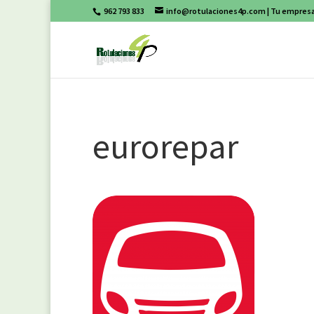
962 793 833
info@rotulaciones4p.com
| Tu empresa
eurorepar