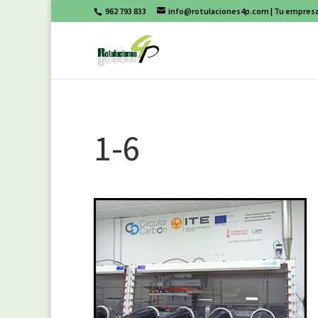
962 793 833
info@rotulaciones4p.com
| Tu empresa
1-6