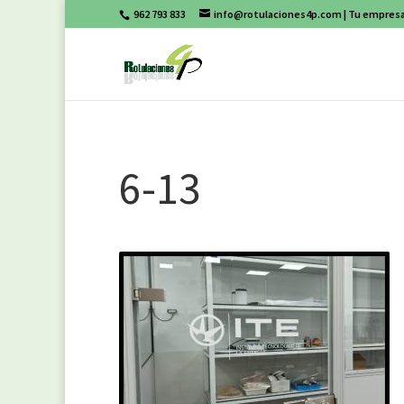
962 793 833
info@rotulaciones4p.com
| Tu empresa
6-13