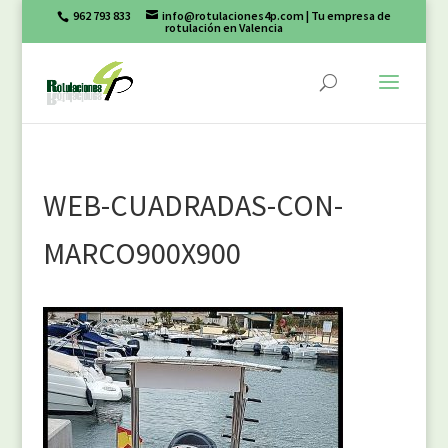
962 793 833
info@rotulaciones4p.com
| Tu empresa de
rotulación en Valencia
WEB-CUADRADAS-CON-
MARCO900X900