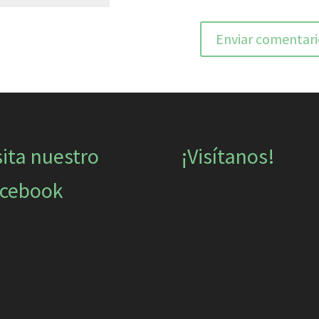
sita nuestro
¡Visítanos!
cebook