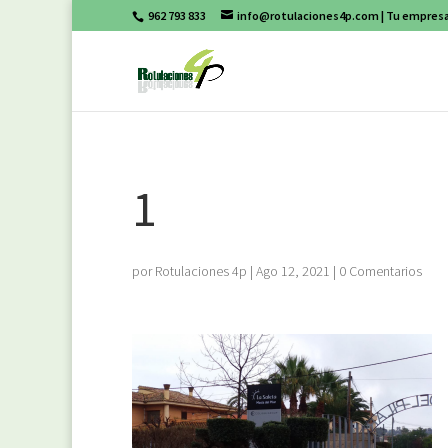
962 793 833
info@rotulaciones4p.com
| Tu empresa
1
por
Rotulaciones 4p
|
Ago 12, 2021
|
0 Comentarios