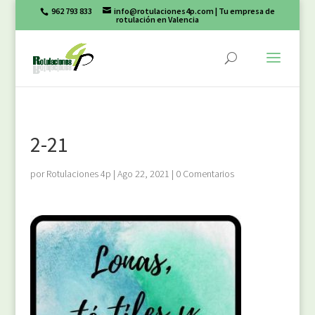
962 793 833
info@rotulaciones4p.com
| Tu empresa de
rotulación en Valencia
2-21
por
Rotulaciones 4p
|
Ago 22, 2021
|
0 Comentarios