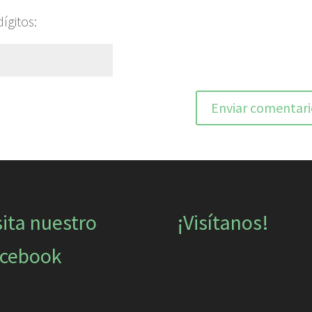
ígitos:
sita nuestro
¡Visítanos!
cebook