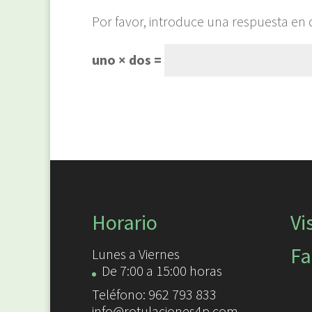
Por favor, introduce una respuesta en d
uno × dos =
Horario
Vi
Fa
Lunes a Viernes
De 7:00 a 15:00 horas
Teléfono: 962 793 833
info@rotulaciones4p.com