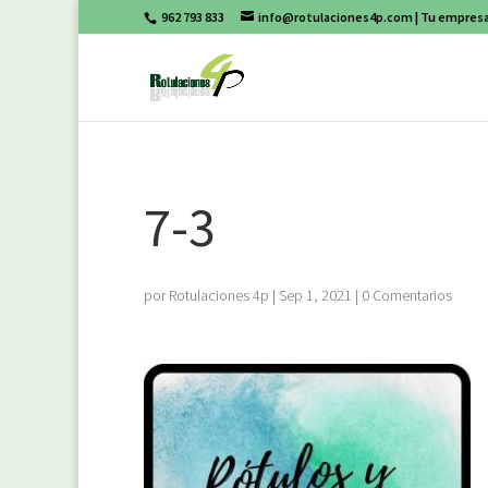
962 793 833
info@rotulaciones4p.com
| Tu empresa
7-3
por
Rotulaciones 4p
|
Sep 1, 2021
|
0 Comentarios