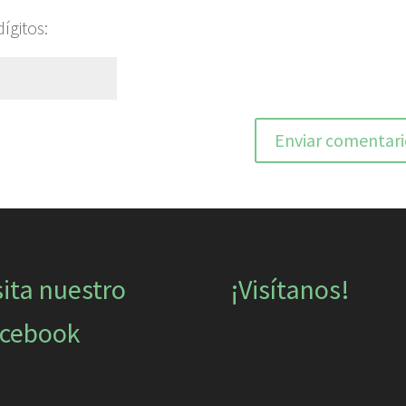
ígitos:
sita nuestro
¡Visítanos!
cebook