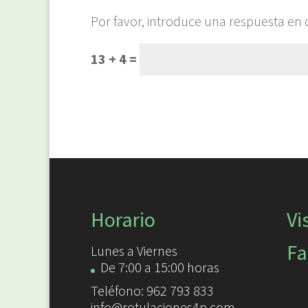
Por favor, introduce una respuesta en d
13 + 4 =
Horario
Vi
Fa
Lunes a Viernes
De 7:00 a 15:00 horas
Teléfono: 962 793 833
info@rotulaciones4p.com