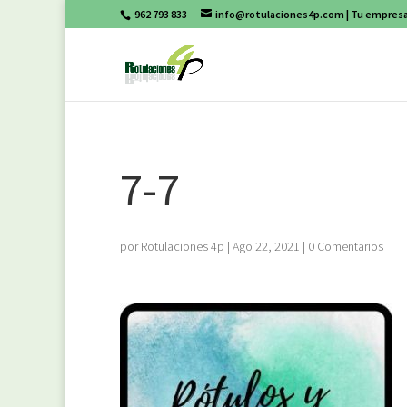
962 793 833
info@rotulaciones4p.com
| Tu empresa
7-7
por
Rotulaciones 4p
|
Ago 22, 2021
|
0 Comentarios