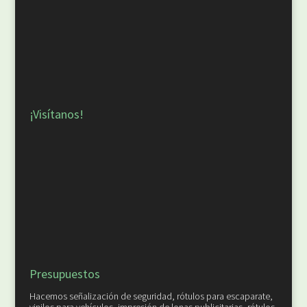
¡Visítanos!
Presupuestos
Hacemos señalización de seguridad, rótulos para escaparate,
vinilos para vehículos, impresión de lonas publicitarias, rótulos