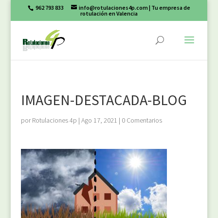
962 793 833
info@rotulaciones4p.com
| Tu empresa de
rotulación en Valencia
IMAGEN-DESTACADA-BLOG
por
Rotulaciones 4p
|
Ago 17, 2021
|
0 Comentarios