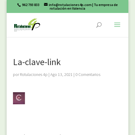
962 793 833
info@rotulaciones4p.com
| Tu empresa de
rotulación en Valencia
La-clave-link
por
Rotulaciones 4p
|
Ago 13, 2021
|
0 Comentarios