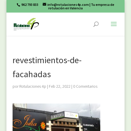
962 793 833
info@rotulaciones4p.com
| Tu empresa de
rotulación en Valencia
revestimientos-de-
facahadas
por
Rotulaciones 4p
|
Feb 22, 2022
|
0 Comentarios